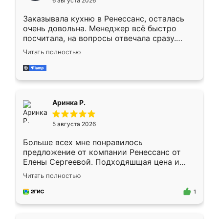
6 августа 2026
мебели буду заказывать только здесь.
Заказывала кухню в Ренессанс, осталась
очень довольна. Менеджер всё быстро
посчитала, на вопросы отвечала сразу.
Замерщик приехал в субботу, подошёл к
Читать полностью
делу со всей ответственностью. Собрали
за день, ребята работали аккуратно, даже
пыли почти не было. Качество отличное,
ящики ходят плавно, ничего не скрипит.
Всё подошло как влитое.
Аринка Р.
5 августа 2026
Больше всех мне понравилось
предложение от компании Ренессанс от
Елены Сергеевой. Подходяшщая цена и
короткие сроки изготовления. Приехавший
Читать полностью
для замера сотрудник Владислав
предложил по моему эскизу самый
1
подходящий вариант шкафа. Немного его
видоизменил, получилось даже лучше, чем