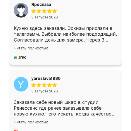
я хотела.
Ярослава
3 августа 2026
Кухню здесь заказали. Эскизы прислали в
телеграмм. Выбрали наиболее подходящий.
Согласовали день для замера. Через 3
недели кухня была уже готова. Остались
Читать полностью
довольны работой. Спасибо Ренессанс
мебель за качественную работу!
yaroslava1986
3 августа 2026
Заказала себе новый шкаф в студии
Ренессанс где ранее заказывала себе
новую кухню.Чего искать, когда качеством
вполне довольна. Служит кухня уже почти
Читать полностью
два года, нареканий нет.