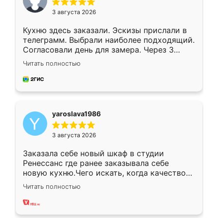
3 августа 2026
Кухню здесь заказали. Эскизы прислали в
телеграмм. Выбрали наиболее подходящий.
Согласовали день для замера. Через 3
недели кухня была уже готова. Остались
Читать полностью
довольны работой. Спасибо Ренессанс
мебель за качественную работу!
yaroslava1986
3 августа 2026
Заказала себе новый шкаф в студии
Ренессанс где ранее заказывала себе
новую кухню.Чего искать, когда качеством
вполне довольна. Служит кухня уже почти
Читать полностью
два года, нареканий нет.