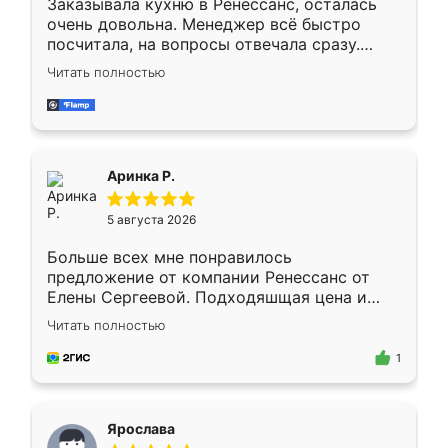
Заказывала кухню в Ренессанс, осталась
очень довольна. Менеджер всё быстро
посчитала, на вопросы отвечала сразу.
Замерщик приехал в субботу, подошёл к
Читать полностью
делу со всей ответственностью. Собрали
за день, ребята работали аккуратно, даже
пыли почти не было. Качество отличное,
ящики ходят плавно, ничего не скрипит.
Всё подошло как влитое.
Аринка Р.
5 августа 2026
Больше всех мне понравилось
предложение от компании Ренессанс от
Елены Сергеевой. Подходяшщая цена и
короткие сроки изготовления. Приехавший
Читать полностью
для замера сотрудник Владислав
предложил по моему эскизу самый
1
подходящий вариант шкафа. Немного его
видоизменил, получилось даже лучше, чем
я хотела.
Ярослава