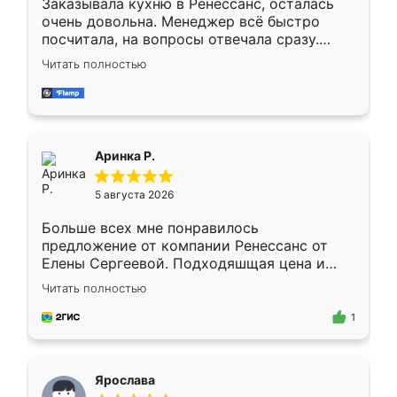
Заказывала кухню в Ренессанс, осталась
очень довольна. Менеджер всё быстро
посчитала, на вопросы отвечала сразу.
Замерщик приехал в субботу, подошёл к
Читать полностью
делу со всей ответственностью. Собрали
за день, ребята работали аккуратно, даже
пыли почти не было. Качество отличное,
ящики ходят плавно, ничего не скрипит.
Всё подошло как влитое.
Аринка Р.
5 августа 2026
Больше всех мне понравилось
предложение от компании Ренессанс от
Елены Сергеевой. Подходяшщая цена и
короткие сроки изготовления. Приехавший
Читать полностью
для замера сотрудник Владислав
предложил по моему эскизу самый
1
подходящий вариант шкафа. Немного его
видоизменил, получилось даже лучше, чем
я хотела.
Ярослава