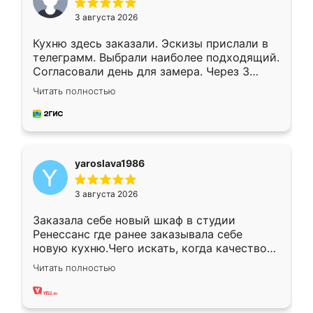
3 августа 2026
Кухню здесь заказали. Эскизы прислали в
телеграмм. Выбрали наиболее подходящий.
Согласовали день для замера. Через 3
недели кухня была уже готова. Остались
Читать полностью
довольны работой. Спасибо Ренессанс
мебель за качественную работу!
yaroslava1986
3 августа 2026
Заказала себе новый шкаф в студии
Ренессанс где ранее заказывала себе
новую кухню.Чего искать, когда качеством
вполне довольна. Служит кухня уже почти
Читать полностью
два года, нареканий нет.