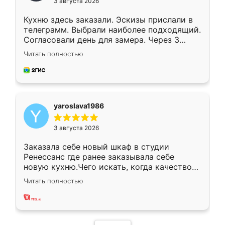
3 августа 2026
Кухню здесь заказали. Эскизы прислали в
телеграмм. Выбрали наиболее подходящий.
Согласовали день для замера. Через 3
недели кухня была уже готова. Остались
Читать полностью
довольны работой. Спасибо Ренессанс
мебель за качественную работу!
yaroslava1986
3 августа 2026
Заказала себе новый шкаф в студии
Ренессанс где ранее заказывала себе
новую кухню.Чего искать, когда качеством
вполне довольна. Служит кухня уже почти
Читать полностью
два года, нареканий нет.