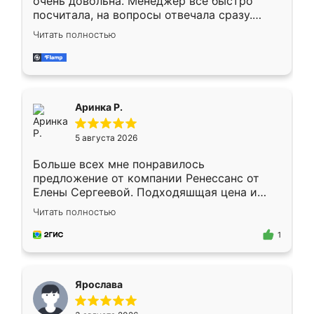
очень довольна. Менеджер всё быстро
посчитала, на вопросы отвечала сразу.
Замерщик приехал в субботу, подошёл к
Читать полностью
делу со всей ответственностью. Собрали
за день, ребята работали аккуратно, даже
пыли почти не было. Качество отличное,
ящики ходят плавно, ничего не скрипит.
Всё подошло как влитое.
Аринка Р.
5 августа 2026
Больше всех мне понравилось
предложение от компании Ренессанс от
Елены Сергеевой. Подходяшщая цена и
короткие сроки изготовления. Приехавший
Читать полностью
для замера сотрудник Владислав
предложил по моему эскизу самый
1
подходящий вариант шкафа. Немного его
видоизменил, получилось даже лучше, чем
я хотела.
Ярослава