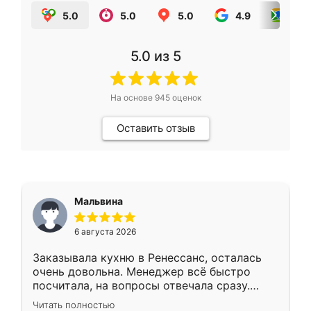
5.0
5.0
5.0
4.9
5.0
5.0
из 5
На основе
945
оценок
Оставить отзыв
Мальвина
6 августа 2026
Заказывала кухню в Ренессанс, осталась
очень довольна. Менеджер всё быстро
посчитала, на вопросы отвечала сразу.
Замерщик приехал в субботу, подошёл к
Читать полностью