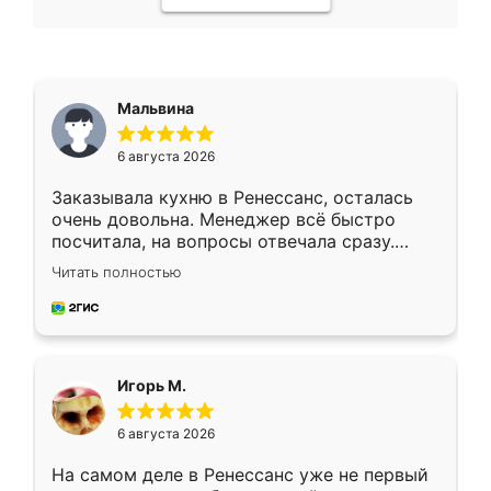
Мальвина
6 августа 2026
Заказывала кухню в Ренессанс, осталась
очень довольна. Менеджер всё быстро
посчитала, на вопросы отвечала сразу.
Замерщик приехал в субботу, подошёл к
Читать полностью
делу со всей ответственностью. Собрали
за день, ребята работали аккуратно, даже
пыли почти не было. Качество отличное,
ящики ходят плавно, ничего не скрипит.
Всё подошло как влитое.
Игорь М.
6 августа 2026
На самом деле в Ренессанс уже не первый