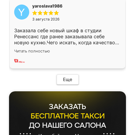
yaroslava1986
3 августа 2026
Заказала себе новый шкаф в студии
Ренессанс где ранее заказывала себе
новую кухню.Чего искать, когда качеством
вполне довольна. Служит кухня уже почти
Читать полностью
два года, нареканий нет.
Еще
ЗАКАЗАТЬ
БЕСПЛАТНОЕ ТАКСИ
ДО НАШЕГО САЛОНА