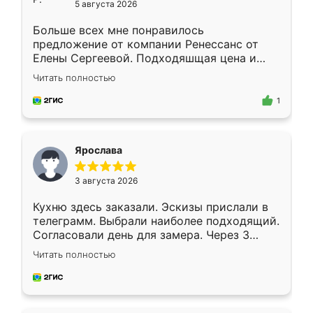
5 августа 2026
Больше всех мне понравилось
предложение от компании Ренессанс от
Елены Сергеевой. Подходяшщая цена и
короткие сроки изготовления. Приехавший
Читать полностью
для замера сотрудник Владислав
предложил по моему эскизу самый
1
подходящий вариант шкафа. Немного его
видоизменил, получилось даже лучше, чем
я хотела.
Ярослава
3 августа 2026
Кухню здесь заказали. Эскизы прислали в
телеграмм. Выбрали наиболее подходящий.
Согласовали день для замера. Через 3
недели кухня была уже готова. Остались
Читать полностью
довольны работой. Спасибо Ренессанс
мебель за качественную работу!