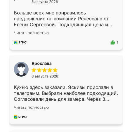
5 августа 2026
Больше всех мне понравилось
предложение от компании Ренессанс от
Елены Сергеевой. Подходяшщая цена и
короткие сроки изготовления. Приехавший
Читать полностью
для замера сотрудник Владислав
предложил по моему эскизу самый
1
подходящий вариант шкафа. Немного его
видоизменил, получилось даже лучше, чем
я хотела.
Ярослава
3 августа 2026
Кухню здесь заказали. Эскизы прислали в
телеграмм. Выбрали наиболее подходящий.
Согласовали день для замера. Через 3
недели кухня была уже готова. Остались
Читать полностью
довольны работой. Спасибо Ренессанс
мебель за качественную работу!