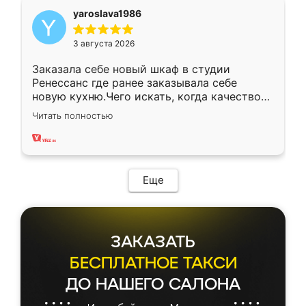
yaroslava1986
3 августа 2026
Заказала себе новый шкаф в студии
Ренессанс где ранее заказывала себе
новую кухню.Чего искать, когда качеством
вполне довольна. Служит кухня уже почти
Читать полностью
два года, нареканий нет.
Еще
ЗАКАЗАТЬ
БЕСПЛАТНОЕ ТАКСИ
ДО НАШЕГО САЛОНА