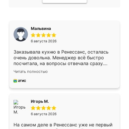
Мальвина
6 августа 2026
Заказывала кухню в Ренессанс, осталась
очень довольна. Менеджер всё быстро
посчитала, на вопросы отвечала сразу.
Замерщик приехал в субботу, подошёл к
Читать полностью
делу со всей ответственностью. Собрали
за день, ребята работали аккуратно, даже
пыли почти не было. Качество отличное,
ящики ходят плавно, ничего не скрипит.
Всё подошло как влитое.
Игорь М.
6 августа 2026
На самом деле в Ренессанс уже не первый