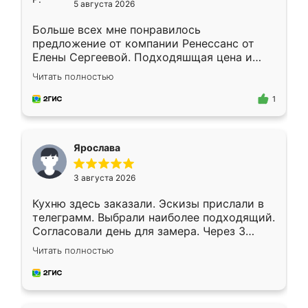
5 августа 2026
Больше всех мне понравилось
предложение от компании Ренессанс от
Елены Сергеевой. Подходяшщая цена и
короткие сроки изготовления. Приехавший
Читать полностью
для замера сотрудник Владислав
предложил по моему эскизу самый
1
подходящий вариант шкафа. Немного его
видоизменил, получилось даже лучше, чем
я хотела.
Ярослава
3 августа 2026
Кухню здесь заказали. Эскизы прислали в
телеграмм. Выбрали наиболее подходящий.
Согласовали день для замера. Через 3
недели кухня была уже готова. Остались
Читать полностью
довольны работой. Спасибо Ренессанс
мебель за качественную работу!