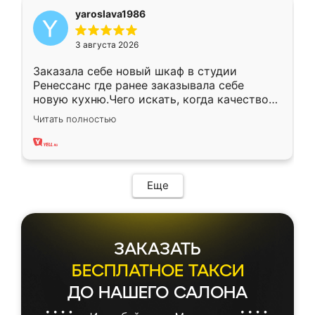
yaroslava1986
3 августа 2026
Заказала себе новый шкаф в студии
Ренессанс где ранее заказывала себе
новую кухню.Чего искать, когда качеством
вполне довольна. Служит кухня уже почти
Читать полностью
два года, нареканий нет.
Еще
ЗАКАЗАТЬ
БЕСПЛАТНОЕ ТАКСИ
ДО НАШЕГО САЛОНА