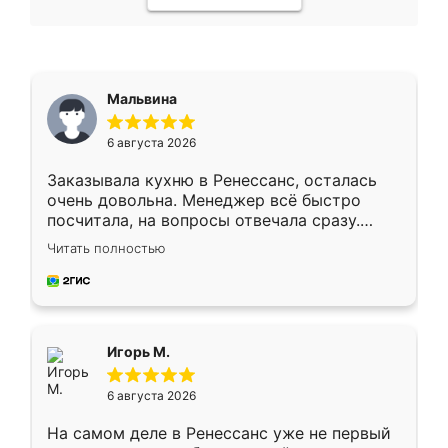
Мальвина
6 августа 2026
Заказывала кухню в Ренессанс, осталась
очень довольна. Менеджер всё быстро
посчитала, на вопросы отвечала сразу.
Замерщик приехал в субботу, подошёл к
Читать полностью
делу со всей ответственностью. Собрали
за день, ребята работали аккуратно, даже
пыли почти не было. Качество отличное,
ящики ходят плавно, ничего не скрипит.
Всё подошло как влитое.
Игорь М.
6 августа 2026
На самом деле в Ренессанс уже не первый