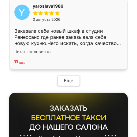
yaroslava1986
3 августа 2026
Заказала себе новый шкаф в студии
Ренессанс где ранее заказывала себе
новую кухню.Чего искать, когда качеством
вполне довольна. Служит кухня уже почти
Читать полностью
два года, нареканий нет.
Еще
ЗАКАЗАТЬ
БЕСПЛАТНОЕ ТАКСИ
ДО НАШЕГО САЛОНА