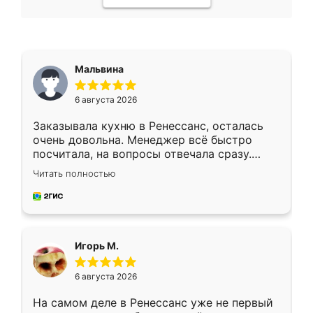
Мальвина
6 августа 2026
Заказывала кухню в Ренессанс, осталась
очень довольна. Менеджер всё быстро
посчитала, на вопросы отвечала сразу.
Замерщик приехал в субботу, подошёл к
Читать полностью
делу со всей ответственностью. Собрали
за день, ребята работали аккуратно, даже
пыли почти не было. Качество отличное,
ящики ходят плавно, ничего не скрипит.
Всё подошло как влитое.
Игорь М.
6 августа 2026
На самом деле в Ренессанс уже не первый