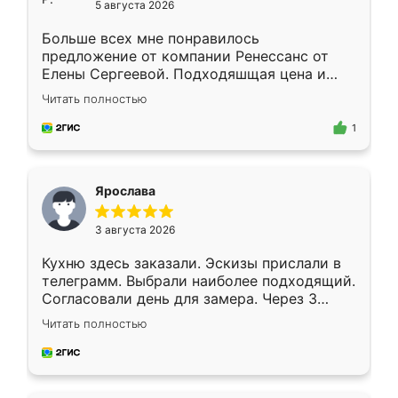
5 августа 2026
Больше всех мне понравилось
предложение от компании Ренессанс от
Елены Сергеевой. Подходяшщая цена и
короткие сроки изготовления. Приехавший
Читать полностью
для замера сотрудник Владислав
предложил по моему эскизу самый
1
подходящий вариант шкафа. Немного его
видоизменил, получилось даже лучше, чем
я хотела.
Ярослава
3 августа 2026
Кухню здесь заказали. Эскизы прислали в
телеграмм. Выбрали наиболее подходящий.
Согласовали день для замера. Через 3
недели кухня была уже готова. Остались
Читать полностью
довольны работой. Спасибо Ренессанс
мебель за качественную работу!