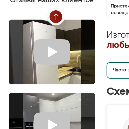
Отзывы наших клиентов
Пристен
освеще
Изго
любы
Часто 
Схе