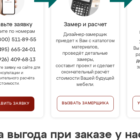
вьте заявку
Замер и расчет
ите по номерам
Дизайнер-замерщик
800) 511-89-55
приедет к Вам с каталогом
материалов,
Вы
495) 665-24-01
проведёт детальные
р
926) 409-68-13
замеры,
д
составит проект и сделает
з
те заявку на сайте для
окончательный расчёт
нсультации и
стоимости Вашей будущей
ительного расчёта
стоимости.
мебели.
ВЫЗВАТЬ ЗАМЕРЩИКА
АВИТЬ ЗАЯВКУ
 выгода при заказе у на