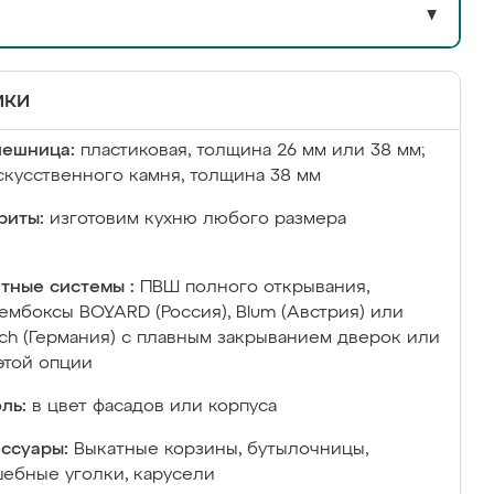
▼
ики
лешница:
пластиковая, толщина 26 мм или 38 мм;
скусственного камня, толщина 38 мм
риты:
изготовим кухню любого размера
тные системы :
ПВШ полного открывания,
ембоксы BOYARD (Россия), Blum (Австрия) или
ich (Германия) с плавным закрыванием дверок или
этой опции
ль:
в цвет фасадов или корпуса
ссуары:
Выкатные корзины, бутылочницы,
ебные уголки, карусели