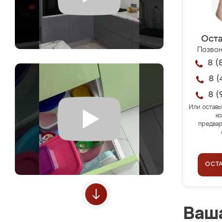
Оста
Позвон
8 (
8 (
8 (
Или оставь
ко
предвар
ОСТ
Ваша