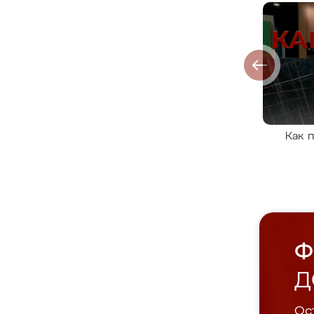
Как 
Ф
Д
Ост