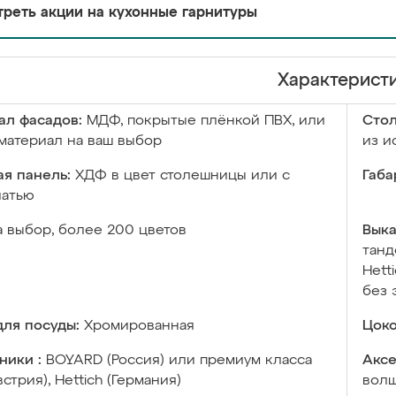
реть акции на кухонные гарнитуры
Характерист
ал фасадов:
МДФ, покрытые плёнкой ПВХ, или
Сто
материал на ваш выбор
из и
я панель:
ХДФ в цвет столешницы или с
Габа
чатью
а выбор, более 200 цветов
Выка
танд
Hett
без 
ля посуды:
Хромированная
Цоко
ники :
BOYARD (Россия) или премиум класса
Аксе
встрия), Hettich (Германия)
волш