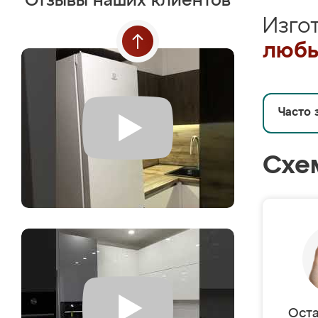
Отзывы наших клиентов
Изго
любы
Часто 
Схе
Оста