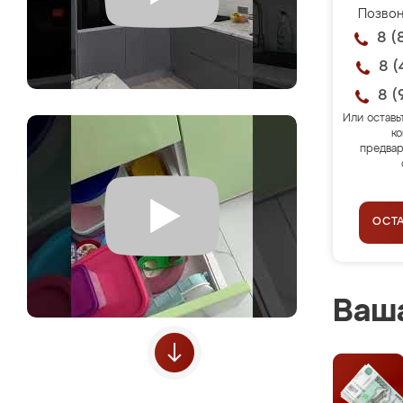
Позвон
8 (
8 (
8 (
Или оставь
ко
предвар
ОСТ
Ваша