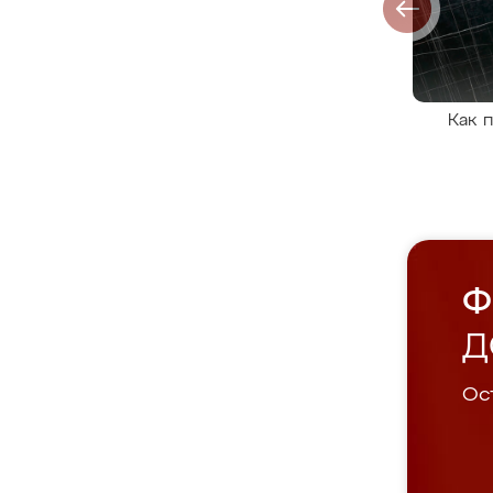
Как 
Ф
Д
Ост