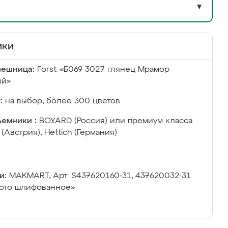
▼
ики
лешница:
Forst «Б069 3027 глянец Мрамор
ый»
:
на выбор, более 300 цветов
емники :
BOYARD (Россия) или премиум класса
 (Австрия), Hettich (Германия)
и:
MAKMART, Арт. S437620160-31, 437620032-31
ото шлифованное»