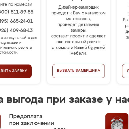
ите по номерам
Дизайнер-замерщик
800) 511-89-55
приедет к Вам с каталогом
материалов,
Вы
495) 665-24-01
проведёт детальные
р
926) 409-68-13
замеры,
д
составит проект и сделает
з
те заявку на сайте для
окончательный расчёт
нсультации и
стоимости Вашей будущей
ительного расчёта
стоимости.
мебели.
ВЫЗВАТЬ ЗАМЕРЩИКА
АВИТЬ ЗАЯВКУ
 выгода при заказе у на
Предоплата
при заключении