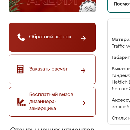
Посмот
Обратный звонок
Матери
Traffic 
Габарит
Заказать расчёт
Выкатны
тандемб
Hettich
без это
Бесплатный вызов
Аксесс
дизайнера-
волшебн
замерщика
Стиль: