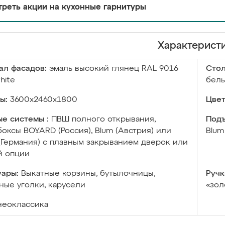
реть акции на кухонные гарнитуры
Характерист
ал фасадов:
эмаль высокий глянец RAL 9016
Сто
white
бел
ы:
3600х2460х1800
Цвет
е системы :
ПВШ полного открывания,
Подъ
оксы BOYARD (Россия), Blum (Австрия) или
Blum
 (Германия) с плавным закрыванием дверок или
й опции
уары:
Выкатные корзины, бутылочницы,
Ручк
ые уголки, карусели
«зол
неоклассика