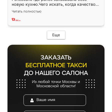
новую кухню.Чего искать, когда качеством
вполне довольна. Служит кухня уже почти
Читать полностью
два года, нареканий нет.
Еще
ЗАКАЗАТЬ
БЕСПЛАТНОЕ ТАКСИ
ДО НАШЕГО САЛОНА
Из любой точки Москвы и
Московской области!