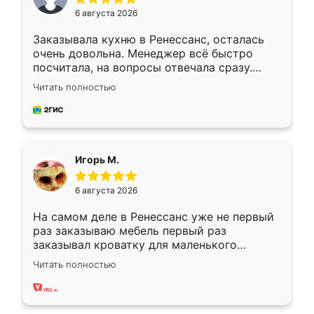
6 августа 2026
Заказывала кухню в Ренессанс, осталась
очень довольна. Менеджер всё быстро
посчитала, на вопросы отвечала сразу.
Замерщик приехал в субботу, подошёл к
Читать полностью
делу со всей ответственностью. Собрали
за день, ребята работали аккуратно, даже
пыли почти не было. Качество отличное,
ящики ходят плавно, ничего не скрипит.
Всё подошло как влитое.
Игорь М.
6 августа 2026
На самом деле в Ренессанс уже не первый
раз заказываю мебель первый раз
заказывал кроватку для маленького
ребёнка при его рождении ,во второй раз
Читать полностью
заказал шкаф-купе. По качеству очень
хорошее сборка достаточно быстрая,
также адекватные цены. До этого