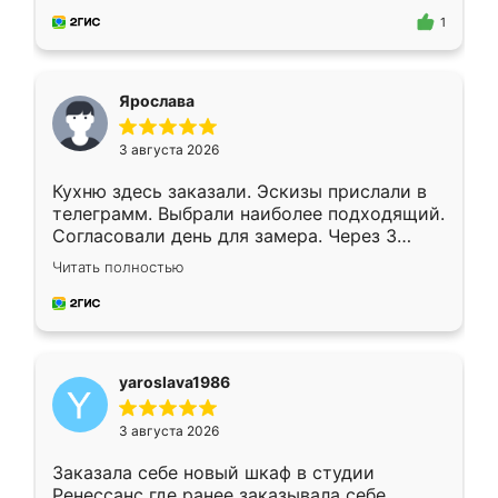
предложил по моему эскизу самый
1
подходящий вариант шкафа. Немного его
видоизменил, получилось даже лучше, чем
я хотела.
Ярослава
3 августа 2026
Кухню здесь заказали. Эскизы прислали в
телеграмм. Выбрали наиболее подходящий.
Согласовали день для замера. Через 3
недели кухня была уже готова. Остались
Читать полностью
довольны работой. Спасибо Ренессанс
мебель за качественную работу!
yaroslava1986
3 августа 2026
Заказала себе новый шкаф в студии
Ренессанс где ранее заказывала себе