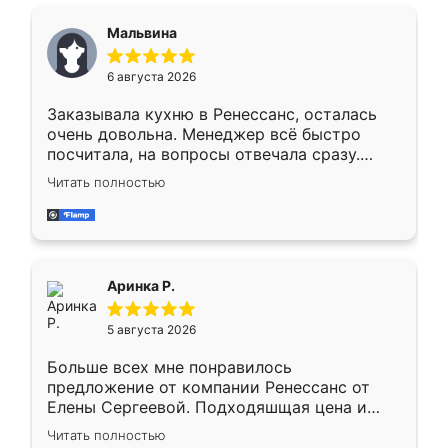
сравнивал с разными конкурентами в этом
сегменте ,выбор у конкурентов куда
Мальвина
меньше, здесь же он более разнообразный.
Мне нравится ,если что-то потребуется из
6 августа 2026
мебели буду заказывать только здесь.
Заказывала кухню в Ренессанс, осталась
очень довольна. Менеджер всё быстро
посчитала, на вопросы отвечала сразу.
Замерщик приехал в субботу, подошёл к
Читать полностью
делу со всей ответственностью. Собрали
за день, ребята работали аккуратно, даже
пыли почти не было. Качество отличное,
ящики ходят плавно, ничего не скрипит.
Всё подошло как влитое.
Аринка Р.
5 августа 2026
Больше всех мне понравилось
предложение от компании Ренессанс от
Елены Сергеевой. Подходяшщая цена и
короткие сроки изготовления. Приехавший
Читать полностью
для замера сотрудник Владислав