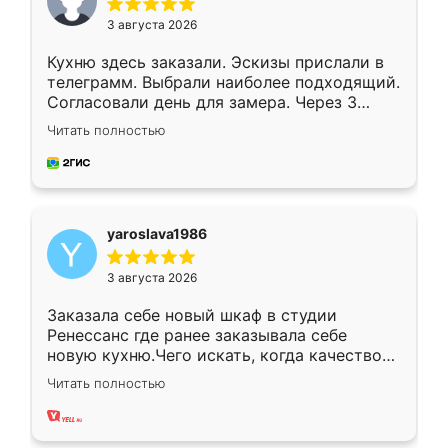
3 августа 2026
Кухню здесь заказали. Эскизы прислали в
телеграмм. Выбрали наиболее подходящий.
Согласовали день для замера. Через 3
недели кухня была уже готова. Остались
Читать полностью
довольны работой. Спасибо Ренессанс
мебель за качественную работу!
yaroslava1986
3 августа 2026
Заказала себе новый шкаф в студии
Ренессанс где ранее заказывала себе
новую кухню.Чего искать, когда качеством
вполне довольна. Служит кухня уже почти
Читать полностью
два года, нареканий нет.