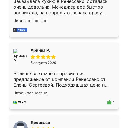
Заказывала кухню в Ренессанс, осталась
очень довольна. Менеджер всё быстро
посчитала, на вопросы отвечала сразу.
Замерщик приехал в субботу, подошёл к
Читать полностью
делу со всей ответственностью. Собрали
за день, ребята работали аккуратно, даже
пыли почти не было. Качество отличное,
ящики ходят плавно, ничего не скрипит.
Всё подошло как влитое.
Аринка Р.
5 августа 2026
Больше всех мне понравилось
предложение от компании Ренессанс от
Елены Сергеевой. Подходяшщая цена и
короткие сроки изготовления. Приехавший
Читать полностью
для замера сотрудник Владислав
предложил по моему эскизу самый
1
подходящий вариант шкафа. Немного его
видоизменил, получилось даже лучше, чем
я хотела.
Ярослава