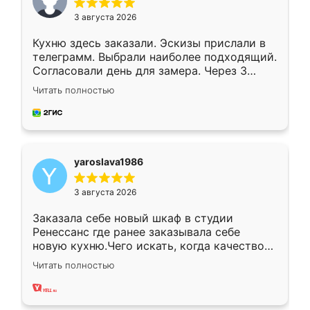
3 августа 2026
Кухню здесь заказали. Эскизы прислали в
телеграмм. Выбрали наиболее подходящий.
Согласовали день для замера. Через 3
недели кухня была уже готова. Остались
Читать полностью
довольны работой. Спасибо Ренессанс
мебель за качественную работу!
yaroslava1986
3 августа 2026
Заказала себе новый шкаф в студии
Ренессанс где ранее заказывала себе
новую кухню.Чего искать, когда качеством
вполне довольна. Служит кухня уже почти
Читать полностью
два года, нареканий нет.