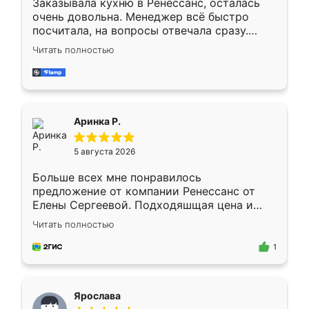
Заказывала кухню в Ренессанс, осталась
очень довольна. Менеджер всё быстро
посчитала, на вопросы отвечала сразу.
Замерщик приехал в субботу, подошёл к
Читать полностью
делу со всей ответственностью. Собрали
за день, ребята работали аккуратно, даже
пыли почти не было. Качество отличное,
ящики ходят плавно, ничего не скрипит.
Всё подошло как влитое.
Аринка Р.
5 августа 2026
Больше всех мне понравилось
предложение от компании Ренессанс от
Елены Сергеевой. Подходяшщая цена и
короткие сроки изготовления. Приехавший
Читать полностью
для замера сотрудник Владислав
предложил по моему эскизу самый
1
подходящий вариант шкафа. Немного его
видоизменил, получилось даже лучше, чем
я хотела.
Ярослава