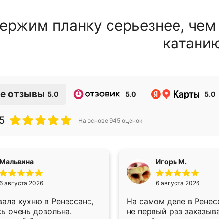
ержим планку серьезнее, чем
катани
е отзывы
5.0
5.0
5.0
5
На основе
945
оценок
Мальвина
Игорь М.
6 августа 2026
6 августа 2026
ала кухню в Ренессанс,
На самом деле в Ренес
ь очень довольна.
не первый раз заказыв