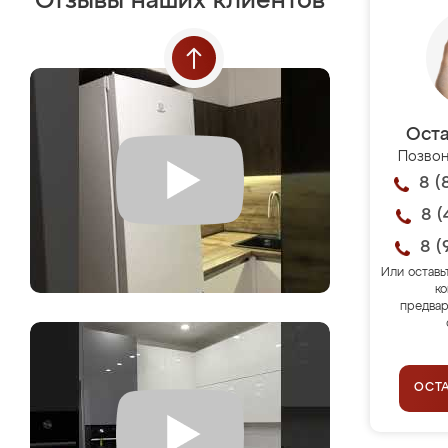
Отзывы наших клиентов
Оста
Позвон
8 (
8 (
8 (
Или оставь
ко
предвар
ОСТ