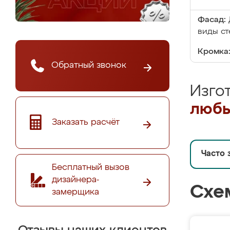
Фасад:
виды ст
Кромка
Обратный звонок
Изго
любы
Заказать расчёт
Часто 
Бесплатный вызов
дизайнера-
Схе
замерщика