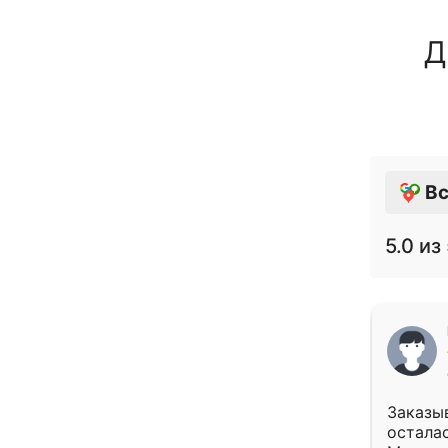
Д
Вс
5.0
из 
Заказыв
осталас