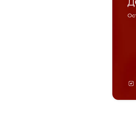
Д
Ост