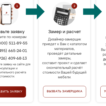
вьте заявку
Замер и расчет
ите по номерам
Дизайнер-замерщик
800) 511-89-55
приедет к Вам с каталогом
материалов,
Вы
495) 665-24-01
проведёт детальные
р
926) 409-68-13
замеры,
д
составит проект и сделает
з
те заявку на сайте для
окончательный расчёт
нсультации и
стоимости Вашей будущей
ительного расчёта
стоимости.
мебели.
ВЫЗВАТЬ ЗАМЕРЩИКА
АВИТЬ ЗАЯВКУ