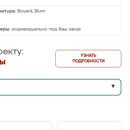
итура:
Boyard, Blum
еры:
индивидуально под Ваш заказ
екту:
УЗНАТЬ
лы
ПОДРОБНОСТИ
▼