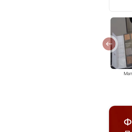
Мат
Ф