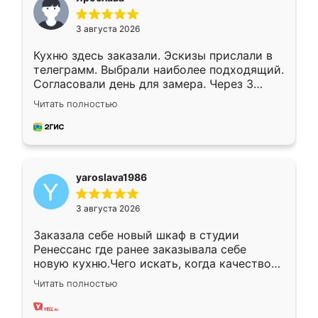
3 августа 2026
Кухню здесь заказали. Эскизы прислали в
телеграмм. Выбрали наиболее подходящий.
Согласовали день для замера. Через 3
недели кухня была уже готова. Остались
Читать полностью
довольны работой. Спасибо Ренессанс
мебель за качественную работу!
yaroslava1986
3 августа 2026
Заказала себе новый шкаф в студии
Ренессанс где ранее заказывала себе
новую кухню.Чего искать, когда качеством
вполне довольна. Служит кухня уже почти
Читать полностью
два года, нареканий нет.