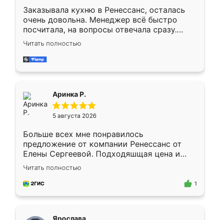
Заказывала кухню в Ренессанс, осталась
очень довольна. Менеджер всё быстро
посчитала, на вопросы отвечала сразу.
Замерщик приехал в субботу, подошёл к
Читать полностью
делу со всей ответственностью. Собрали
за день, ребята работали аккуратно, даже
пыли почти не было. Качество отличное,
ящики ходят плавно, ничего не скрипит.
Всё подошло как влитое.
Аринка Р.
5 августа 2026
Больше всех мне понравилось
предложение от компании Ренессанс от
Елены Сергеевой. Подходяшщая цена и
короткие сроки изготовления. Приехавший
Читать полностью
для замера сотрудник Владислав
предложил по моему эскизу самый
1
подходящий вариант шкафа. Немного его
видоизменил, получилось даже лучше, чем
я хотела.
Ярослава