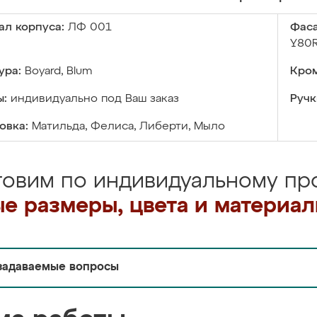
ал корпуса:
ЛФ 001
Фаса
Y80R
ура:
Boyard, Blum
Кром
ы:
индивидуально под Ваш заказ
Ручк
овка:
Матильда, Фелиса, Либерти, Мыло
товим по индивидуальному про
е размеры, цвета и материа
задаваемые вопросы