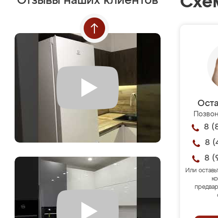
Схе
Отзывы наших клиентов
Оста
Позвон
8 (
8 (
8 (
Или оставь
ко
предвар