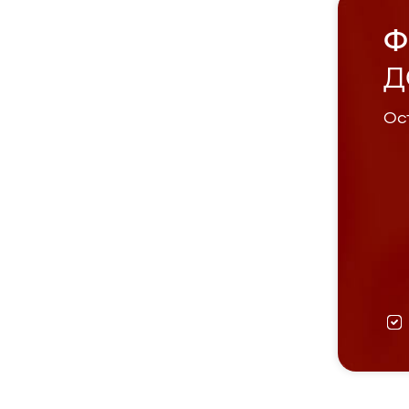
Ф
Д
Ост