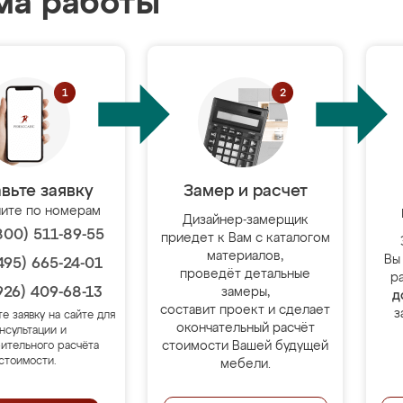
ма работы
вьте заявку
Замер и расчет
ите по номерам
Дизайнер-замерщик
800) 511-89-55
приедет к Вам с каталогом
материалов,
Вы
495) 665-24-01
проведёт детальные
р
926) 409-68-13
замеры,
д
составит проект и сделает
з
те заявку на сайте для
окончательный расчёт
нсультации и
стоимости Вашей будущей
ительного расчёта
стоимости.
мебели.