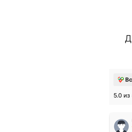
Д
Вс
5.0
из 