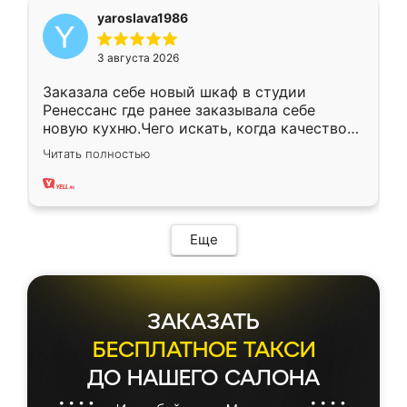
yaroslava1986
3 августа 2026
Заказала себе новый шкаф в студии
Ренессанс где ранее заказывала себе
новую кухню.Чего искать, когда качеством
вполне довольна. Служит кухня уже почти
Читать полностью
два года, нареканий нет.
Еще
ЗАКАЗАТЬ
БЕСПЛАТНОЕ ТАКСИ
ДО НАШЕГО САЛОНА