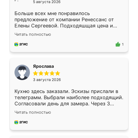
5 августа 2026
Больше всех мне понравилось
предложение от компании Ренессанс от
Елены Сергеевой. Подходяшщая цена и
короткие сроки изготовления. Приехавший
Читать полностью
для замера сотрудник Владислав
предложил по моему эскизу самый
1
подходящий вариант шкафа. Немного его
видоизменил, получилось даже лучше, чем
я хотела.
Ярослава
3 августа 2026
Кухню здесь заказали. Эскизы прислали в
телеграмм. Выбрали наиболее подходящий.
Согласовали день для замера. Через 3
недели кухня была уже готова. Остались
Читать полностью
довольны работой. Спасибо Ренессанс
мебель за качественную работу!