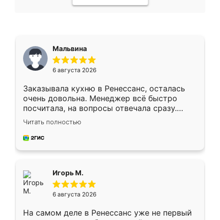
Мальвина
6 августа 2026
Заказывала кухню в Ренессанс, осталась
очень довольна. Менеджер всё быстро
посчитала, на вопросы отвечала сразу.
Замерщик приехал в субботу, подошёл к
Читать полностью
делу со всей ответственностью. Собрали
за день, ребята работали аккуратно, даже
пыли почти не было. Качество отличное,
ящики ходят плавно, ничего не скрипит.
Всё подошло как влитое.
Игорь М.
6 августа 2026
На самом деле в Ренессанс уже не первый