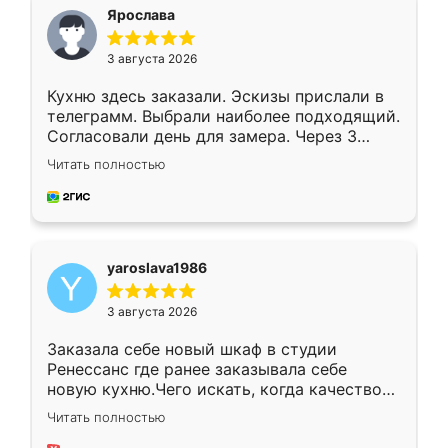
я хотела.
Ярослава
3 августа 2026
Кухню здесь заказали. Эскизы прислали в
телеграмм. Выбрали наиболее подходящий.
Согласовали день для замера. Через 3
недели кухня была уже готова. Остались
Читать полностью
довольны работой. Спасибо Ренессанс
мебель за качественную работу!
yaroslava1986
3 августа 2026
Заказала себе новый шкаф в студии
Ренессанс где ранее заказывала себе
новую кухню.Чего искать, когда качеством
вполне довольна. Служит кухня уже почти
Читать полностью
два года, нареканий нет.