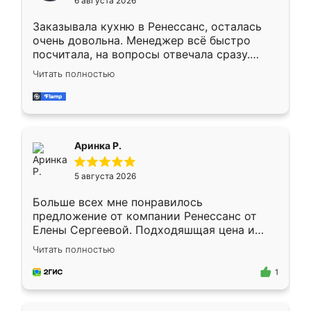
6 августа 2026
мебели буду заказывать только здесь.
Заказывала кухню в Ренессанс, осталась
очень довольна. Менеджер всё быстро
посчитала, на вопросы отвечала сразу.
Замерщик приехал в субботу, подошёл к
Читать полностью
делу со всей ответственностью. Собрали
за день, ребята работали аккуратно, даже
пыли почти не было. Качество отличное,
ящики ходят плавно, ничего не скрипит.
Всё подошло как влитое.
Аринка Р.
5 августа 2026
Больше всех мне понравилось
предложение от компании Ренессанс от
Елены Сергеевой. Подходяшщая цена и
короткие сроки изготовления. Приехавший
Читать полностью
для замера сотрудник Владислав
предложил по моему эскизу самый
1
подходящий вариант шкафа. Немного его
видоизменил, получилось даже лучше, чем