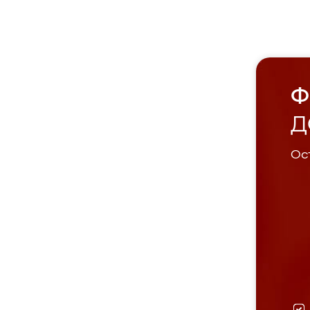
Ф
Д
Ост