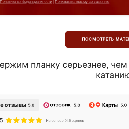
Политике конфиденциальности
|
Пользовательскому соглашению
ПОСМОТРЕТЬ МАТ
ержим планку серьезнее, чем
катани
е отзывы
5.0
5.0
5.0
5
На основе
945
оценок