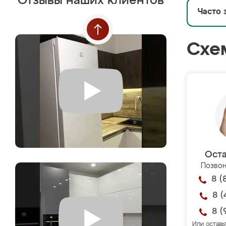
Отзывы наших клиентов
Часто 
Схе
Оста
Позвон
8 (
8 (
8 (
Или оставь