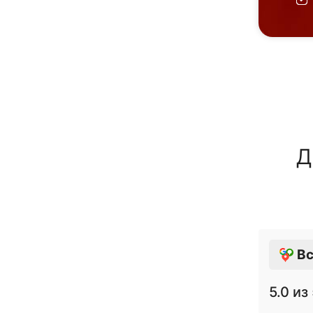
Д
Вс
5.0
из 