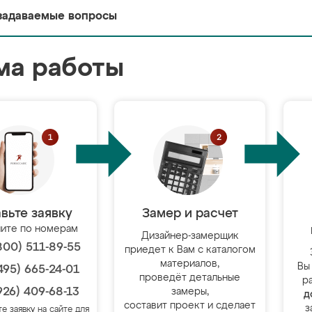
задаваемые вопросы
ма работы
вьте заявку
Замер и расчет
ите по номерам
Дизайнер-замерщик
800) 511-89-55
приедет к Вам с каталогом
материалов,
Вы
495) 665-24-01
проведёт детальные
р
926) 409-68-13
замеры,
д
составит проект и сделает
з
те заявку на сайте для