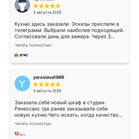
3 августа 2026
Кухню здесь заказали. Эскизы прислали в
телеграмм. Выбрали наиболее подходящий.
Согласовали день для замера. Через 3
недели кухня была уже готова. Остались
Читать полностью
довольны работой. Спасибо Ренессанс
мебель за качественную работу!
yaroslava1986
3 августа 2026
Заказала себе новый шкаф в студии
Ренессанс где ранее заказывала себе
новую кухню.Чего искать, когда качеством
вполне довольна. Служит кухня уже почти
Читать полностью
два года, нареканий нет.