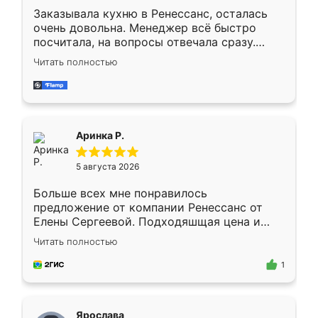
Заказывала кухню в Ренессанс, осталась
очень довольна. Менеджер всё быстро
посчитала, на вопросы отвечала сразу.
Замерщик приехал в субботу, подошёл к
Читать полностью
делу со всей ответственностью. Собрали
за день, ребята работали аккуратно, даже
пыли почти не было. Качество отличное,
ящики ходят плавно, ничего не скрипит.
Всё подошло как влитое.
Аринка Р.
5 августа 2026
Больше всех мне понравилось
предложение от компании Ренессанс от
Елены Сергеевой. Подходяшщая цена и
короткие сроки изготовления. Приехавший
Читать полностью
для замера сотрудник Владислав
предложил по моему эскизу самый
1
подходящий вариант шкафа. Немного его
видоизменил, получилось даже лучше, чем
я хотела.
Ярослава