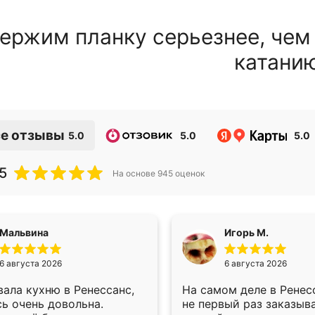
ержим планку серьезнее, чем
катани
е отзывы
5.0
5.0
5.0
5
На основе
945
оценок
Мальвина
Игорь М.
6 августа 2026
6 августа 2026
ала кухню в Ренессанс,
На самом деле в Ренес
ь очень довольна.
не первый раз заказыв