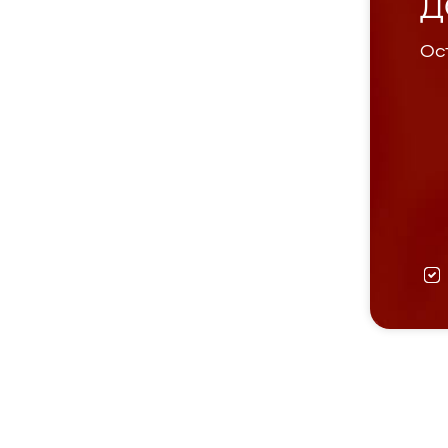
Д
Ост