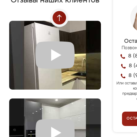
Отзывы наших клиентов
Оста
Позвон
8 (
8 (
8 (
Или оставь
ко
предвар
ОСТ