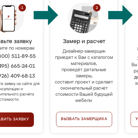
вьте заявку
Замер и расчет
ите по номерам
Дизайнер-замерщик
800) 511-89-55
приедет к Вам с каталогом
материалов,
Вы
495) 665-24-01
проведёт детальные
р
926) 409-68-13
замеры,
д
составит проект и сделает
з
те заявку на сайте для
окончательный расчёт
нсультации и
стоимости Вашей будущей
ительного расчёта
стоимости.
мебели.
ВЫЗВАТЬ ЗАМЕРЩИКА
АВИТЬ ЗАЯВКУ