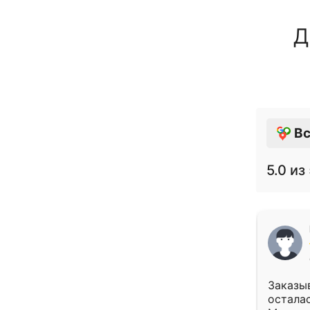
Д
Вс
5.0
из 
Заказыв
осталас