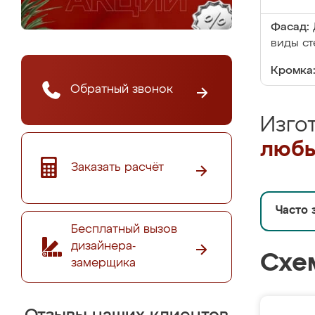
Фасад:
виды ст
Кромка
Обратный звонок
Изго
любы
Заказать расчёт
Часто 
Бесплатный вызов
дизайнера-
Схе
замерщика