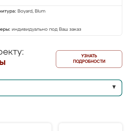
итура:
Boyard, Blum
еры:
индивидуально под Ваш заказ
екту:
УЗНАТЬ
лы
ПОДРОБНОСТИ
▼